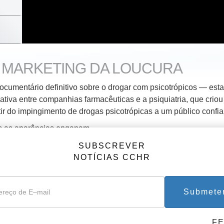
 MARKETING DA LOUCURA
ocumentário definitivo sobre o drogar com psicotrópicos — esta 
rativa entre companhias farmacêuticas e a psiquiatria, que crio
tir do impingimento de drogas psicotrópicas a um público confi
 as aparências enganam.
 que ponto são válidos os diagnósticos dos psiquiatras — e at
SUBSCREVER
NOTÍCIAS CCHR
dicamentos?
estigando a fundo por detrás do verniz das corporações, este d
dade por detrás dos esquemas atrativos do marketing e fraud
Submete
vendas perigosa e frequentemente mortífera.
F