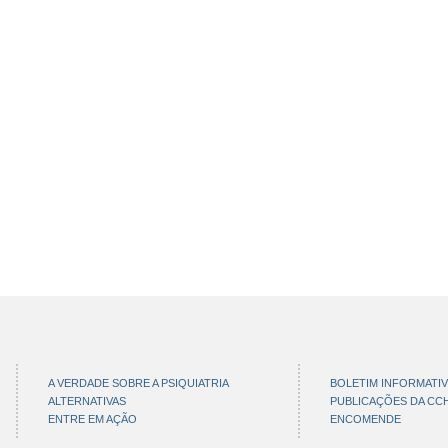
A VERDADE SOBRE A PSIQUIATRIA
BOLETIM INFORMATI
ALTERNATIVAS
PUBLICAÇÕES DA CC
ENTRE EM AÇÃO
ENCOMENDE