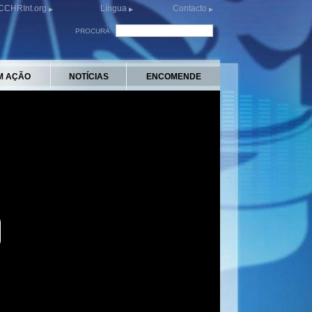
CCHRInt.org
Língua
Contacto
PROCURA
M AÇÃO
NOTÍCIAS
ENCOMENDE
y
eo