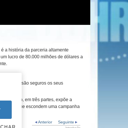
é a história da parceria altamente
u um lucro de 80.000 milhões de dólares a
ante.
é que ponto são seguros os seus
ocumentário, em três partes, expõe a
e científica que escondem uma campanha
r
Anterior
Seguinte
ECHAR
Introdução