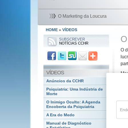
O Marketing da Loucura
HOME
»
VÍDEOS
O
SUBSCREVER
NOTÍCIAS CCHR
O d
luc
par
VÍDEOS
Mas
Anúncios da CCHR
Até
Psiquiatria: Uma Indústria de
me
Morte
Inv
O Inimigo Oculto: A Agenda
ver
Encoberta da Psiquiatria
de 
A Era do Medo
Manual de Diagnóstico
e Estatístico