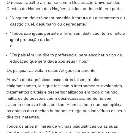
O nosso trabalho alinha–se com a Declaração Universal dos
Direitos do Homem das Nações Unidas, onde se lê, em parte:
“Ninguém deverá ser submetido à tortura ou a tratamento ou
castigo cruel, desumano ou degradante.”
“Todos são iguais perante a lei e, sem distinção, têm direito a
igual protecção da lei.”
e
“Os pais têm um direito preferencial para escolher o tipo de
educação que será dada aos seus filhos.”
Os psiquiatras violam estes Artigos diariamente.
Através de diagnósticos psiquiatras falsos, rótulos
estigmatizantes, leis que facilitam o internamento involuntário,
tratamentos brutais e despersonalizados em todo o mundo,
milhares de pessoas caem desnecessariamente no seu
sistema coercivo todos os dias. É um sistema que exemplifica
os abusos dos direitos humanos e nega aos indivíduos os seus
direitos inerentes.
Todos os anos milhares de vítimas psiquiátricas ou as suas
famílas contactam a CCHR para relatar incidentes de danos