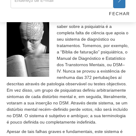
tragédia pessoal.
A Completa Falta de Ciência
FECHAR
Uma das coisas mais importantes a
saber sobre a psiquiatria é a
completa falta de ciência que apoia o
seu sistema de diagnóstico ou
tratamentos. Tomemos, por exemplo,
a “Bíblia de faturação” psiquiátrica, o
Manual de Diagnóstico e Estatístico
dos Transtornos Mentais, ou DSM–
IV. Nunca se provou a existência de
nenhuma das 372 pertubações aí
descritas através de patologia observável ou testes objectivos.
Em vez disso, um grupo de psiquiatras definiu arbitrariamente
sintomas de cada distúrbio mental e, em seguida, literalmente,
votaram a sua inserção no DSM. Através deste sistema, se um
distúrbio mental recém–definido perde votos, não será incluído
no DSM. O sistema é subjetivo e ambíguo; a sua terminologia
é pouco definida ou completamente indefinida.
Apesar de tais falhas graves e fundamentais, este sistema é