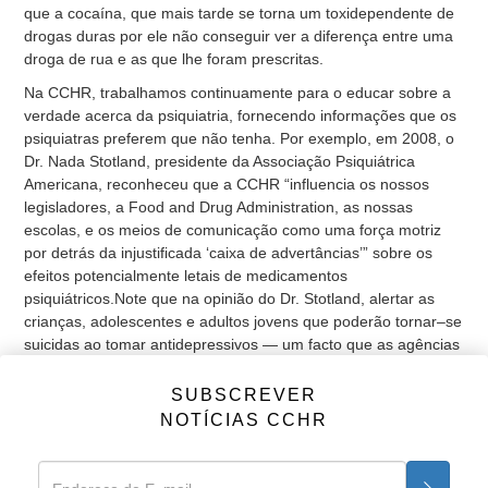
que a cocaína, que mais tarde se torna um toxidependente de
drogas duras por ele não conseguir ver a diferença entre uma
droga de rua e as que lhe foram prescritas.
Na CCHR, trabalhamos continuamente para o educar sobre a
verdade acerca da psiquiatria, fornecendo informações que os
psiquiatras preferem que não tenha. Por exemplo, em 2008, o
Dr. Nada Stotland, presidente da Associação Psiquiátrica
Americana, reconheceu que a CCHR “influencia os nossos
legisladores, a Food and Drug Administration, as nossas
escolas, e os meios de comunicação como uma força motriz
por detrás da injustificada ‘caixa de advertâncias’” sobre os
efeitos potencialmente letais de medicamentos
psiquiátricos.Note que na opinião do Dr. Stotland, alertar as
crianças, adolescentes e adultos jovens que poderão tornar–se
suicidas ao tomar antidepressivos — um facto que as agências
reguladoras de medicamentos classificaram com informação
vital – é “injustificado”.
SUBSCREVER
NOTÍCIAS CCHR
Só providenciando todos os factos sobre os riscos do
tratamento psiquiátrico é que se pode reduzir o número de
vítimas que, infelizmente, aprendem esta verdade através da