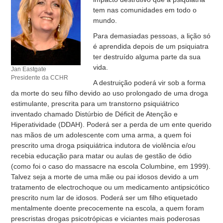
tem nas comunidades em todo o
mundo.
Para demasiadas pessoas, a lição só
é aprendida depois de um psiquiatra
ter destruído alguma parte da sua
vida.
Jan Eastgate
Presidente da CCHR
A destruição poderá vir sob a forma
da morte do seu filho devido ao uso prolongado de uma droga
estimulante, prescrita para um transtorno psiquiátrico
inventado chamado Distúrbio de Déficit de Atenção e
Hiperatividade (DDAH). Poderá ser a perda de um ente querido
nas mãos de um adolescente com uma arma, a quem foi
prescrito uma droga psiquiátrica indutora de violência e/ou
recebia educação para matar ou aulas de gestão de ódio
(como foi o caso do massacre na escola Columbine, em 1999).
Talvez seja a morte de uma mãe ou pai idosos devido a um
tratamento de electrochoque ou um medicamento antipsicótico
prescrito num lar de idosos. Poderá ser um filho etiquetado
mentalmente doente precocemente na escola, a quem foram
prescristas drogas psicotrópicas e viciantes mais poderosas