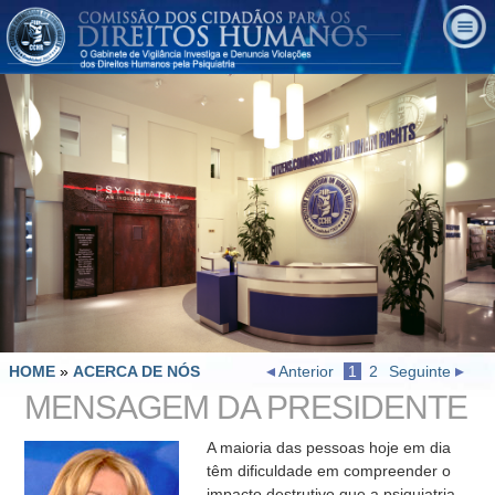
HOME
»
ACERCA DE NÓS
Anterior
1
2
Seguinte
MENSAGEM DA PRESIDENTE
A maioria das pessoas hoje em dia
têm dificuldade em compreender o
impacto destrutivo que a psiquiatria