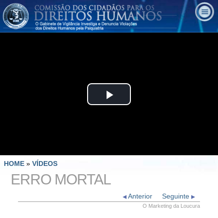
Play
Video
HOME
»
VÍDEOS
ERRO MORTAL
Anterior
Seguinte
O Marketing da Loucura