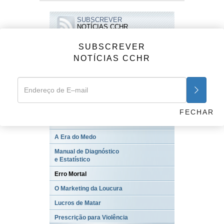
SUBSCREVER
NOTÍCIAS CCHR
SUBSCREVER
NOTÍCIAS CCHR
VÍDEOS
Anúncios da CCHR
Psiquiatria: Uma Indústria de Morte
FECHAR
O Inimigo Oculto: A Agenda Encoberta
da Psiquiatria
A Era do Medo
Manual de Diagnóstico
e Estatístico
Erro Mortal
O Marketing da Loucura
Lucros de Matar
Prescrição para Violência