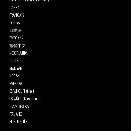
DANSK
FRANÇAIS
עברית
日本語
РУССКИЙ
繁體中文
NEDERLANDS
DEUTSCH
MAGYAR
NORSK
SVENSKA
ESPAÑOL (Latino)
ESPAÑOL (Castellano)
ΕΛΛΗΝΙΚA
ITALIANO
PORTUGUÊS