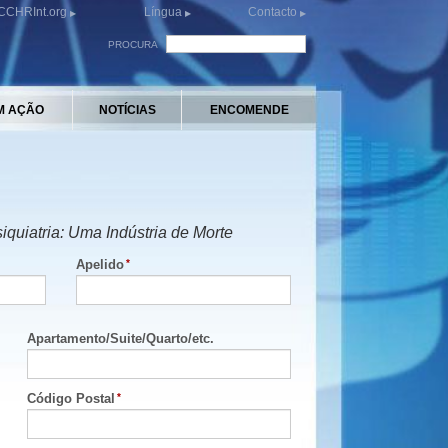
CCHRInt.org
Língua
Contacto
PROCURA
M AÇÃO
NOTÍCIAS
ENCOMENDE
iquiatria: Uma Indústria de Morte
Apelido
Apartamento
/
Suite
/
Quarto
/
etc.
Código Postal