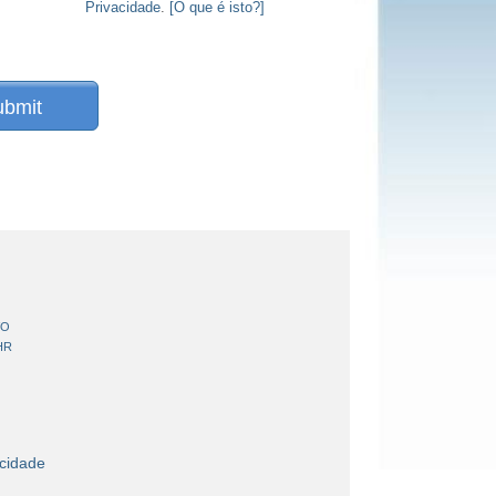
Privacidade
.
[O que é isto?]
ubmit
VO
HR
acidade