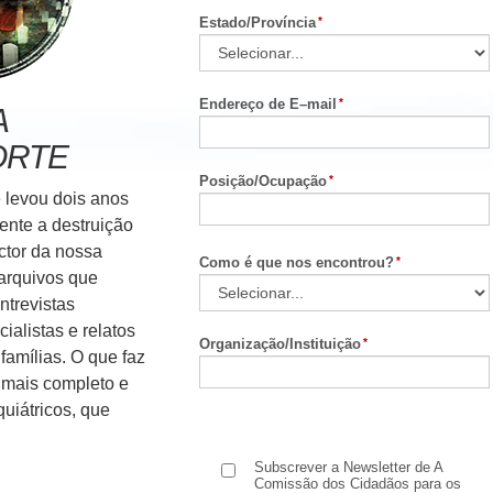
Estado/Província
Endereço de E–mail
A
ORTE
Posição/Ocupação
 levou dois anos
ente a destruição
ctor da nossa
Como é que nos encontrou?
arquivos que
ntrevistas
alistas e relatos
Organização/Instituição
famílias. O que faz
 mais completo e
uiátricos, que
Subscrever a Newsletter de A
Comissão dos Cidadãos para os